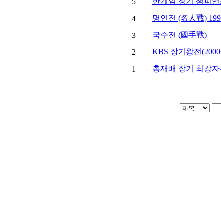
한게임 장기 챔피언스
5
명인전 (名人戰) 199
4
국수전 (國手戰)
3
KBS 장기왕전(2000
2
총재배 장기 최강자전 
1
(사)대한장기협회