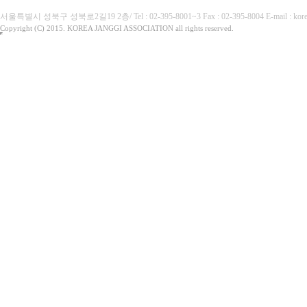
서울특별시 성북구 성북로2길19 2층/ Tel : 02-395-8001~3 Fax : 02-395-8004 E-mai
Copyright (C) 2015. KOREA JANGGI ASSOCIATION all rights reserved.