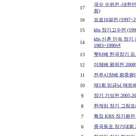
국수 수위전 -대한민
17
최)
프로10걸전 (1997~2
16
kbs 장기고수전 (1992
15
kbs 신춘 민속 장
14
1983~1990년
햇터배 한국장기 프로
13
이체배 왕위전 200
12
전주시장배 왕중왕대회
11
제1회 임금님 매트배
10
장기 기성전 2005,2
9
한게임 장기 그랑프리 
8
특집 KBS 장기왕전 
7
중국동포 장기대회 20
6