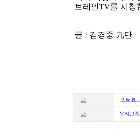
브레인TV를 시청
글 : 김경중 九단
[인터뷰 
우리민족