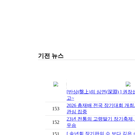
기전 뉴스
[반상(盤上)의 심연(深淵) ] 권
고~
2026 총재배 전국 장기대회 개최
153
관심 집중
23년 전통의 고령딸기 장기축제,
152
우승
[ 송년회 장기판의 수 보다 깊은 
151