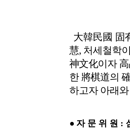
大韓民國 固
慧
,
처세철학이
神文化
이자
高
한
將棋道
의
하고자 아래와
●
자 문 위 원 