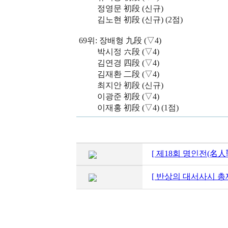
정영문 初段 (신규)
김노현 初段 (신규) (2점)
69위:
장배형 九段
(
▽4)
박시정 六段 (
▽4
)
김연경 四段
(
▽4)
김재환 二段 (▽4)
최지안 初段 (신규)
이광준 初段
(
▽4)
이재홍 初段 (▽4) (1점)
[ 제18회 명인전(名人
[ 반상의 대서사시 총