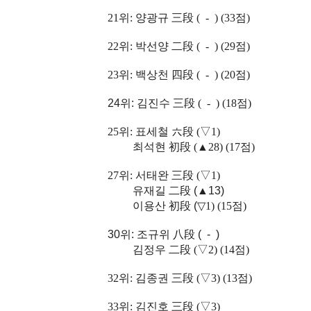
21위: 양광규 三段 ( -
) (33점)
22위:
박선양 二段 ( -
) (29점)
23위: 백상천 四段
( -
) (20점)
24위:
김진수 三段 ( -
) (18점)
25위: 표세철 六段 (
▽1
)
최석현 初段 (▲28) (17점)
27위: 서태완 三段
(
▽1)
유재길 二段 (▲13)
이용산 初段 (
▽1
) (15점)
30위: 조규위 八段 ( - )
김정우 二段 (▽2) (14점)
32위: 김종권 三段 (
▽3
) (13점)
33위:
김진호 三段 (
▽3)