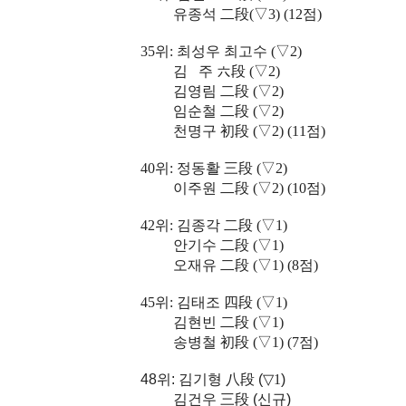
유종석 二段(▽3) (12점)
35위: 최성우 최고수
(
▽2)
김 주 六段 (
▽2)
김영림 二段 (▽2)
임순철 二段 (▽2)
천명구 初段 (
▽2)
(11점)
40위:
정동활 三段 (
▽2)
이주원 二段
(
▽2) (10점)
42위:
김종각 二段
(
▽1
)
안기수 二段
(
▽1
)
오재유 二段
(
▽1
)
(8점)
45위:
김태조 四段
(
▽1)
김현빈 二段
(
▽1)
송병철 初段
(
▽1)
(7점)
48위: 김기형 八段 (
▽1
)
김건우 三段 (신규)